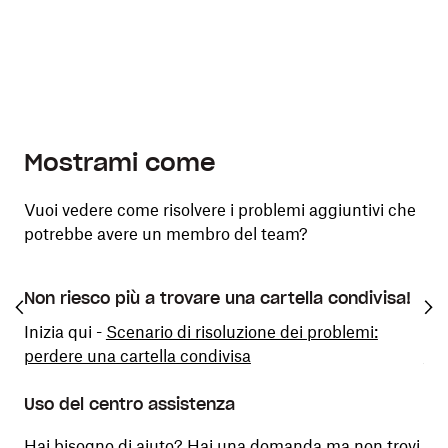
Mostrami come
Vuoi vedere come risolvere i problemi aggiuntivi che
potrebbe avere un membro del team?
Non riesco più a trovare una cartella condivisa!
Il 
Inizia qui -
Scenario di risoluzione dei problemi:
Ini
perdere una cartella condivisa
non
Uso del centro assistenza
Hai bisogno di aiuto? Hai una domanda ma non trovi