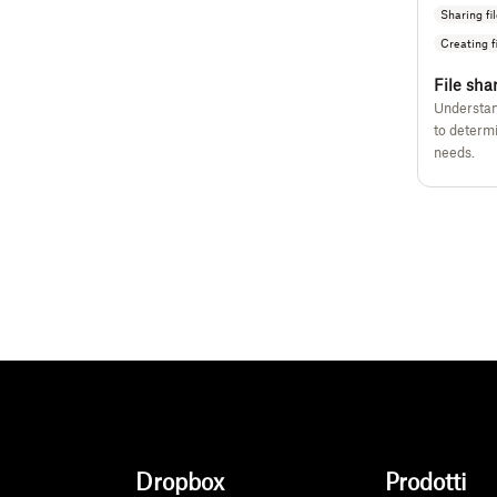
Sharing fi
Creating f
File sha
Understan
to determ
needs.
Dropbox
Prodotti