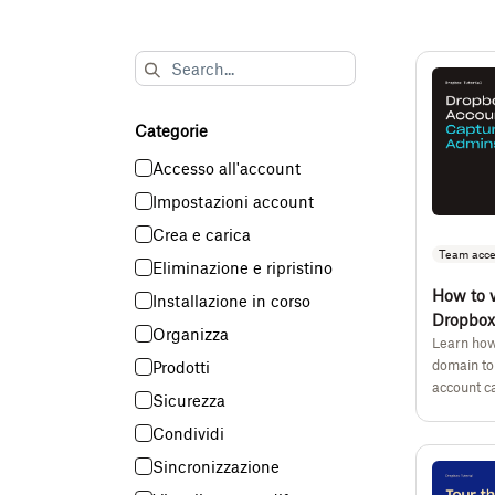
Categorie
Accesso all'account
Impostazioni account
Crea e carica
Team acce
Eliminazione e ripristino
How to v
Installazione in corso
Dropbox
Organizza
Learn how
domain to
Prodotti
account c
Sicurezza
Condividi
Sincronizzazione