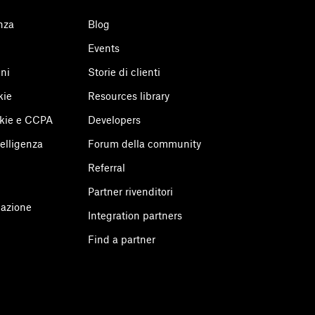
nza
Blog
Events
ini
Storie di clienti
kie
Resources library
okie e CCPA
Developers
telligenza
Forum della community
Referral
o
Partner rivenditori
mazione
Integration partners
Find a partner