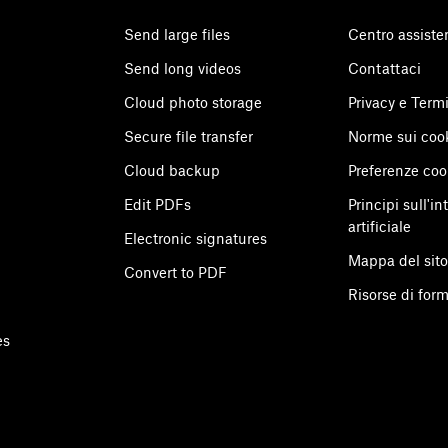
Send large files
Centro assiste
Send long videos
Contattaci
Cloud photo storage
Privacy e Term
Secure file transfer
Norme sui coo
Cloud backup
Preferenze co
Edit PDFs
Principi sull'in
artificiale
Electronic signatures
Mappa del sit
Convert to PDF
Risorse di for
es