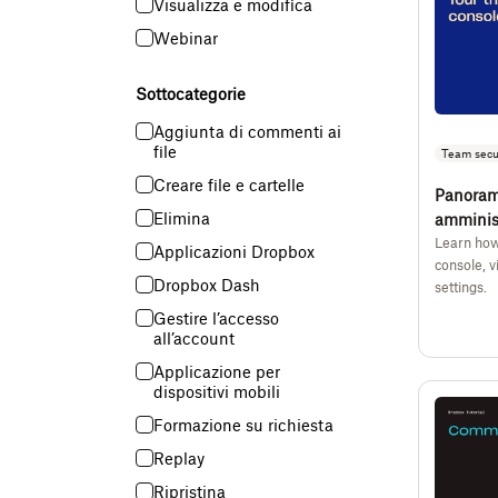
Visualizza e modifica
Webinar
Sottocategorie
Aggiunta di commenti ai
file
Team secu
Creare file e cartelle
Panoram
Elimina
amminis
Learn how
Applicazioni Dropbox
console, v
Dropbox Dash
settings.
Gestire l’accesso
all’account
Applicazione per
dispositivi mobili
Formazione su richiesta
Replay
Ripristina