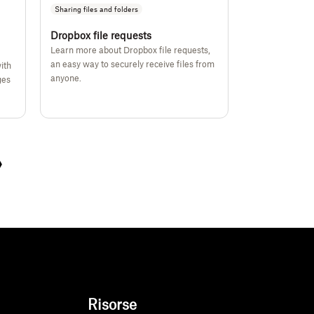
Sharing files and folders
Dropbox file requests
Learn more about Dropbox file requests,
an easy way to securely receive files from
ith
anyone.
ges
›
Next
Risorse