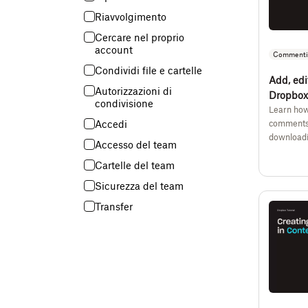
Riavvolgimento
Cercare nel proprio
account
Commentin
Condividi file e cartelle
Add, edi
Autorizzazioni di
Dropbox
condivisione
Learn how
comments 
Accedi
downloadi
Accesso del team
Cartelle del team
Sicurezza del team
Transfer