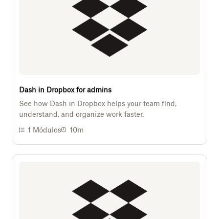
Dash in Dropbox for admins
See how Dash in Dropbox helps your team find,
understand, and organize work faster.
1
Módulos
10m