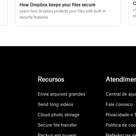
C
How Dropbox keeps your files secure
U
Learn how Dropbox protects your files with built-in
m
security features.
Recursos
Atendime
Envie arquivos grandes
Central de aju
Send long videos
Fale conosco
Cloud photo storage
Privacidade e 
Secure file transfer
Política de coo
Backup em nuvem
Preferências d