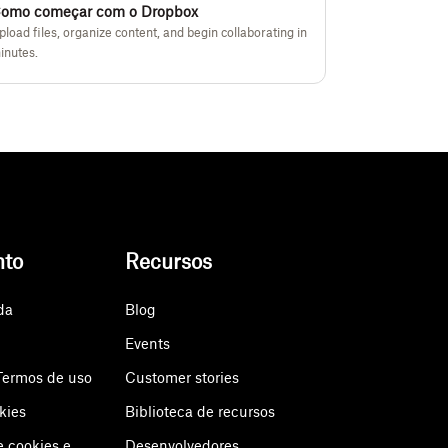
omo começar com o Dropbox
pload files, organize content, and begin collaborating in
inutes.
nto
Recursos
da
Blog
Events
Termos de uso
Customer stories
kies
Biblioteca de recursos
e cookies e
Desenvolvedores