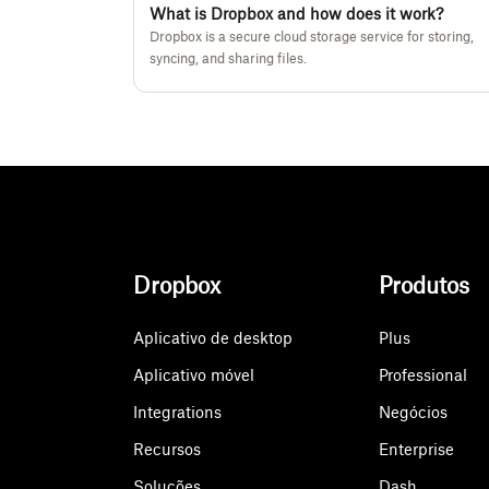
What is Dropbox and how does it work?
Dropbox is a secure cloud storage service for storing,
syncing, and sharing files.
Dropbox
Produtos
Aplicativo de desktop
Plus
Aplicativo móvel
Professional
Integrations
Negócios
Recursos
Enterprise
Soluções
Dash