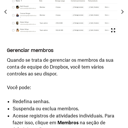
Gerenciar membros
Ve
Quando se trata de gerenciar os membros da sua
Com
conta de equipe do Dropbox, você tem vários
mel
controles ao seu dispor.
ac
er
Is
Você pode:
co
s
alt
ter
Redefina senhas.
dos
co
Suspenda ou exclua membros.
re
Acesse registros de atividades individuais. Para
dos
fazer isso, clique em
Membros
na seção de