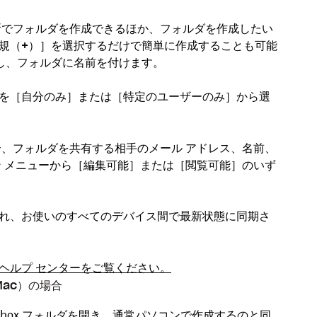
の場所でフォルダを作成できるほか、フォルダを作成したい
規（+）
］を選択するだけで簡単に作成することも可能
し、フォルダに名前を付けます。
を［
自分のみ
］または［
特定のユーザーのみ
］から選
、フォルダを共有する相手のメール アドレス、名前、
 メニューから［
編集可能
］または［
閲覧可能
］のいず
れ、お使いのすべてのデバイス間で最新状態に同期さ
ヘルプ センターをご覧ください。
Mac）の場合
ropbox フォルダを開き、通常パソコンで作成するのと同