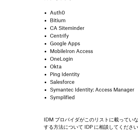
Auth0
Bitium
CA Siteminder
Centrify
Google Apps
MobileIron Access
OneLogin
Okta
Ping Identity
Salesforce
Symantec Identity: Access Manager
Symplified
IDM プロバイダがこのリストに載っていな
する方法について IDP に相談してくださ