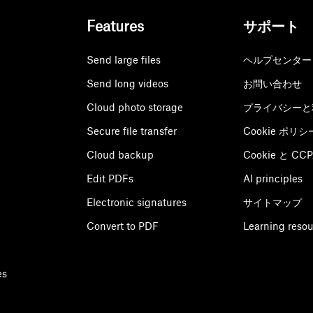
Features
サポート
Send large files
ヘルプセンター
Send long videos
お問い合わせ
Cloud photo storage
プライバシーと
Secure file transfer
Cookie ポリシ
Cloud backup
Cookie と C
Edit PDFs
AI principles
Electronic signatures
サイトマップ
Convert to PDF
Learning reso
es