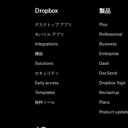
Dropbox
製品
デスクトップ アプリ
Plus
モバイル アプリ
Professional
Integrations
Business
機能
Enterprise
Solutions
Dash
セキュリティ
DocSend
Early access
Dropbox Sign
Templates
Reclaim.ai
無料ツール
Plans
Product updat