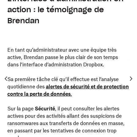
action : le témoignage de
Brendan
En tant qu’administrateur avec une équipe très
Ens
active, Brendan passe le plus clair de son temps
du
t de
dans l’interface d’administration Dropbox.
no
l’o
Sa première tâche clé qu’il effectue est l’analyse
quotidienne des
alertes de sécurité et de protection
Ave
contre la perte de données
.
mis
 de
rej
Sur la page
Sécurité
, il peut consulter les alertes
mem
ux
actives pour des activités allant des suspicions de
co
ransomwares aux transferts de données en masse,
uti
en passant par les tentatives de connexion trop
l’é