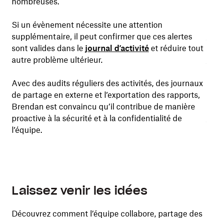
nombreuses.
Auj
our
Si un évènement nécessite une attention
me
il
supplémentaire, il peut confirmer que ces alertes
au
sont valides dans le
journal d’activité
et réduire tout
et 
par
autre problème ultérieur.
l’é
Dr
ipe
Avec des audits réguliers des activités, des journaux
de partage en externe et l’exportation des rapports,
À l
Brendan est convaincu qu’il contribue de manière
peu
proactive à la sécurité et à la confidentialité de
fou
rs
l’équipe.
me
Laissez venir les idées
Découvrez comment l’équipe collabore, partage des