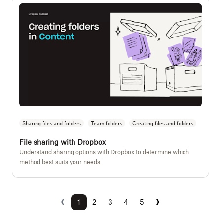
Sharing files and folders
Team folders
Creating files and folders
File sharing with Dropbox
Understand sharing options with Dropbox to determine which
method best suits your needs.
‹
›
Previous
Next
1
2
3
4
5
(current)