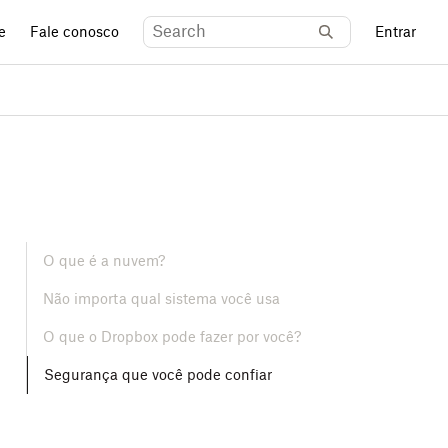
e
Fale conosco
Entrar
O que é a nuvem?
Não importa qual sistema você usa
O que o Dropbox pode fazer por você?
Segurança que você pode confiar