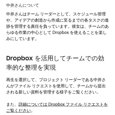
中井さんについて
中
、チ
中井さんはチーム リーダーとして、スケジュール管理
デ
ェク
や、アイデアの創造から作成に至るまでの各タスクの進
出
んも
捗を管理する責任を負っています。彼女は、チームのあ
め
メン
らゆる作業の中心として Dropbox を使えることを楽し
の
みにしています。
く
Dropbox を活用してチームでの効
率的な整理を実現
再生を選択して、プロジェクト リーダーである中井さ
んがファイル リクエストを使用して、チームから提出
される新しい資料を管理する様子をご覧ください。
また、
詳細については Dropbox ファイル リクエストを
ご覧ください
。