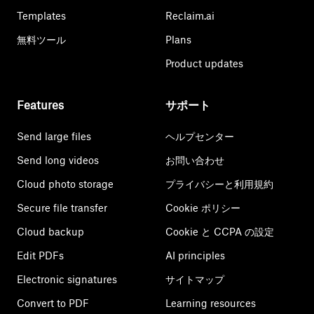
Templates
Reclaim.ai
無料ツール
Plans
Product updates
Features
サポート
Send large files
ヘルプセンター
Send long videos
お問い合わせ
Cloud photo storage
プライバシーと利用規約
Secure file transfer
Cookie ポリシー
Cloud backup
Cookie と CCPA の設定
Edit PDFs
AI principles
Electronic signatures
サイトマップ
Convert to PDF
Learning resources