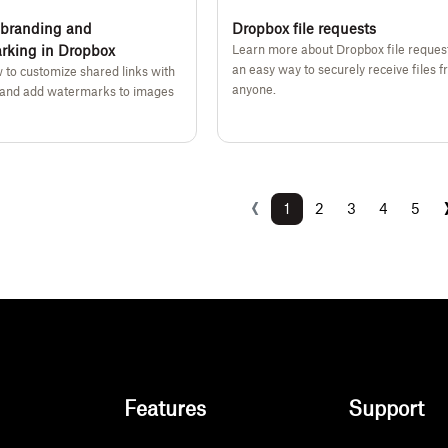
branding and
Dropbox file requests
rking in Dropbox
Learn more about Dropbox file request
an easy way to securely receive files 
 to customize shared links with
anyone.
 and add watermarks to images
‹
Previous
1
2
3
4
5
(current)
Features
Support