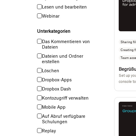
Lesen und bearbeiten
Webinar
Unterkategorien
Das Kommentieren von
Sharing fi
Dateien
Creating f
Dateien und Ordner
Team acce
erstellen
Begrüßu
Löschen
Set up yo
Dropbox-Apps
console to
Dropbox Dash
Kontozugriff verwalten
Mobile App
Auf Abruf verfügbare
Schulungen
Replay