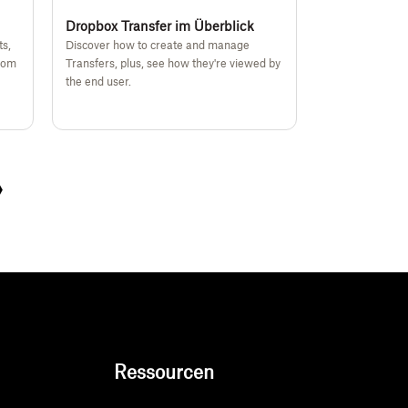
Dropbox Transfer im Überblick
s,
Discover how to create and manage
from
Transfers, plus, see how they're viewed by
the end user.
›
Next
Ressourcen