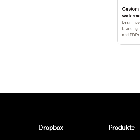
Custom 
waterma
Learn how
branding,
and PDFs.
Dropbox
Produkte