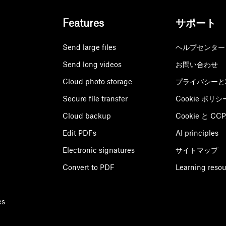
Features
サポート
Send large files
ヘルプセンター
Send long videos
お問い合わせ
Cloud photo storage
プライバシーと
Secure file transfer
Cookie ポリシ
Cloud backup
Cookie と C
Edit PDFs
AI principles
Electronic signatures
サイトマップ
Convert to PDF
Learning reso
es