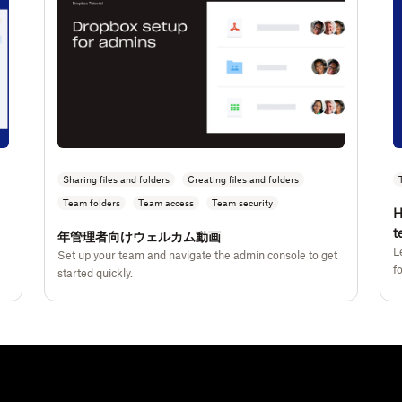
Sharing files and folders
Creating files and folders
Team folders
Team access
Team security
H
t
年管理者向けウェルカム動画
L
Set up your team and navigate the admin console to get
f
started quickly.