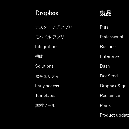
Dropbox
製品
デスクトップ アプリ
Plus
モバイル アプリ
Professional
Integrations
Business
機能
Enterprise
Solutions
Dash
セキュリティ
DocSend
Early access
Dropbox Sign
Templates
Reclaim.ai
無料ツール
Plans
Product updat