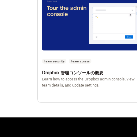
Team security
Team access
Dropbox 管理コンソールの概要
Learn how to access the Dropbox admin console, view
team details, and update settings.